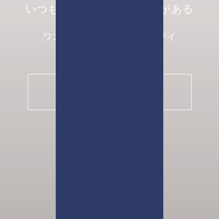
いつもここには発見と安心がある
1泊から長期滞在まで
ワンランク上のマンションステイ
2022年12月 OPEN!
stayme THE HOTEL