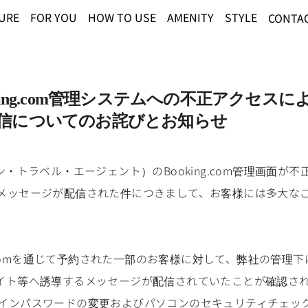
URE
FOR YOU
HOW TO USE
AMENITY
STYLE
CONTA
king.com管理システムへの不正アクセス
信についてのお詫びとお知らせ
・トラベル・エージェント）のBooking.com管理画面が
メッセージが配信された件につきまして、お客様には多大な
。
king.comを通じて予約された一部のお客様に対して、弊社の管理下に
イト等へ誘導するメッセージが配信されていたことが確認さ
mのログインパスワードの変更およびパソコンのセキュリティチェ