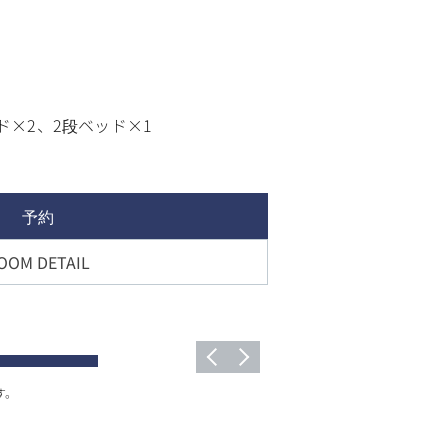
ド×2、2段ベッド×1
予約
OOM DETAIL
す。