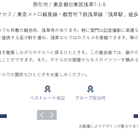
所在地
東京都台東区浅草7-1-8
クセス
東京メトロ銀座線・都営地下鉄浅草線「浅草駅」徒歩
本でも有数の観光地、浅草寺があります。特に雷門は記念撮影に最適
を提供する店が軒を連ね、浅草ならではのグルメを堪能できます。和
道を散策しながらホテルへと戻るひとときを。この遊歩道では、賑や
むことができます。また、ホテルのお部屋からもスカイツリーを眺め
テルでの贅沢なひとときをお楽しみください。
ベストレート保証
グループ宿泊可
お部屋によりデザインが異なりま