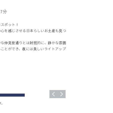
7分
なスポット！
の心を感じさせる日本らしいお土産も見つ
かな仲見世通りとは対照的に、静かな雰囲
ることができ、夜には美しいライトアップ
す。