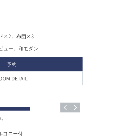
ド×2、布団×3
ビュー、和モダン
予約
OOM DETAIL
す。
ルコニー付