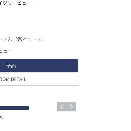
イツリービュー
ド×2、2段ベッド×1
ビュー
予約
OOM DETAIL
す。