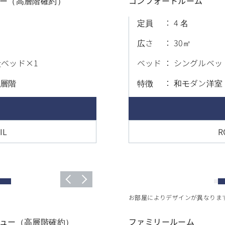
ュー（高層階確約）
コンフォートルーム
定員
4 名
広さ
30
段ベッド×1
ベッド
シングルベッ
高層階
特徴
和モダン洋室
IL
R
お部屋によりデザインが異なりま
ビュー（高層階確約）
ファミリールーム